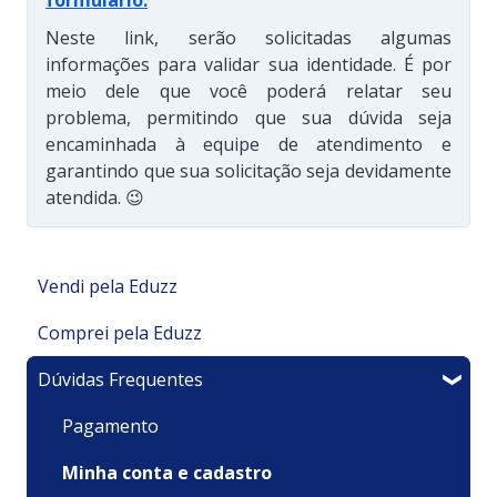
Neste link, serão solicitadas algumas
informações para validar sua identidade. É por
meio dele que você poderá relatar seu
problema, permitindo que sua dúvida seja
encaminhada à equipe de atendimento e
garantindo que sua solicitação seja devidamente
atendida. 😉
Vendi pela Eduzz
Comprei pela Eduzz
Minha Área de Membros
Dúvidas Frequentes
Integrações
Suporte Técnico
Financeiro
Pagamentos e Faturamento
Pagamento
Meu produto é um Evento
Minha Conta
Minha conta e cadastro