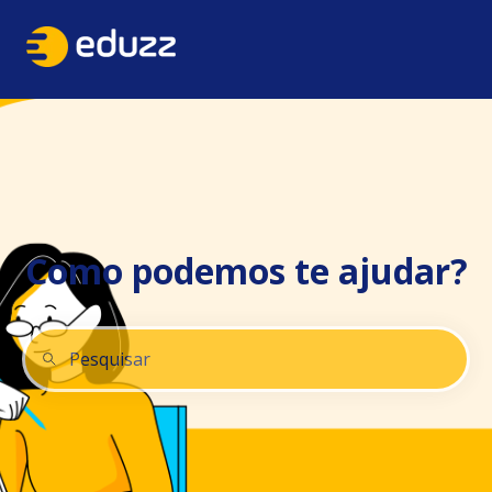
Como podemos te ajudar?
Não há sugestões porque o campo de pesquisa está 