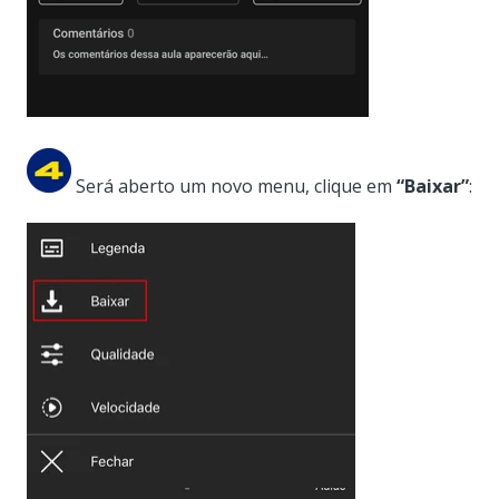
Será aberto um novo menu, clique em
“Baixar”
: