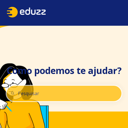
Como podemos te ajudar?
Não há sugestões porque o campo de pesquisa está 