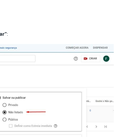
ar"
: