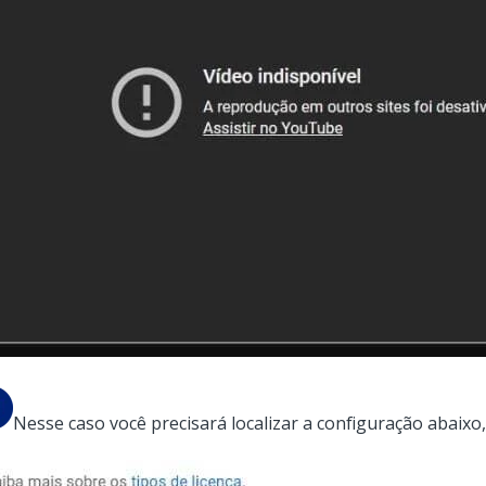
Nesse caso você precisará localizar a configuração abaixo, a