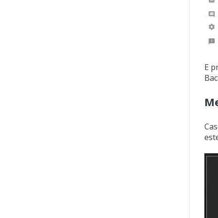
E p
Bac
Me
Cas
est