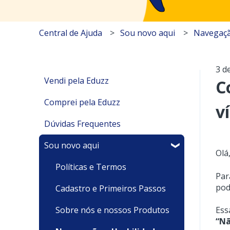
Central de Ajuda
Sou novo aqui
Navegaçã
3 d
Vendi pela Eduzz
C
Comprei pela Eduzz
Minha Área de Membros
v
Dúvidas Frequentes
Integrações
Suporte Técnico
Sou novo aqui
Financeiro
Pagamentos e Faturamento
Pagamento
Olá
Meu produto é um Evento
Minha Conta
Minha conta e cadastro
Políticas e Termos
Par
pod
Sou um afiliado
Recursos
Cadastrando meu Produto/
Cadastro e Primeiros Passos
Serviço
Ess
Assinaturas e Clubes de
Minhas Compras/ Acesso
Sobre nós e nossos Produtos
“Nã
Assinatura
Reembolso e Cancelamento